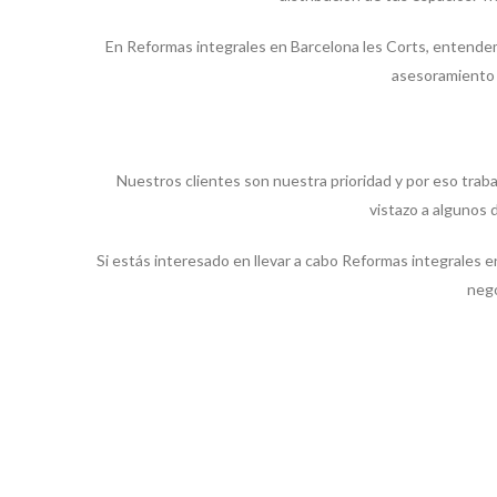
Somos un equipo de profesionales especializados en todo 
distribución de tus espacios. Tra
En Reformas integrales en Barcelona les Corts, entend
asesoramiento 
Nuestros clientes son nuestra prioridad y por eso trab
vistazo a algunos 
Si estás interesado en llevar a cabo Reformas integrales
nego