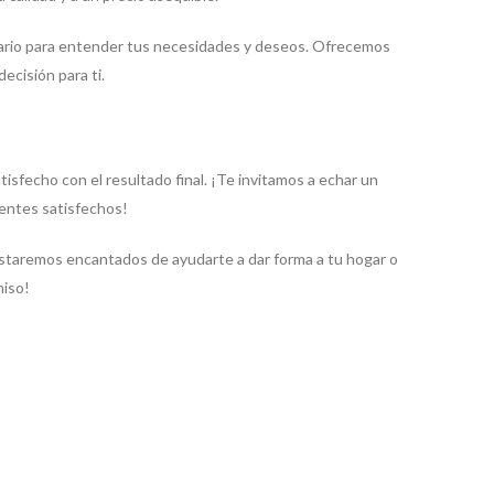
a la instalación de nuevos suelos o la modificación de la
a calidad y a un precio asequible.
ario para entender tus necesidades y deseos. Ofrecemos
cisión para ti.
sfecho con el resultado final. ¡Te invitamos a echar un
ientes satisfechos!
Estaremos encantados de ayudarte a dar forma a tu hogar o
miso!