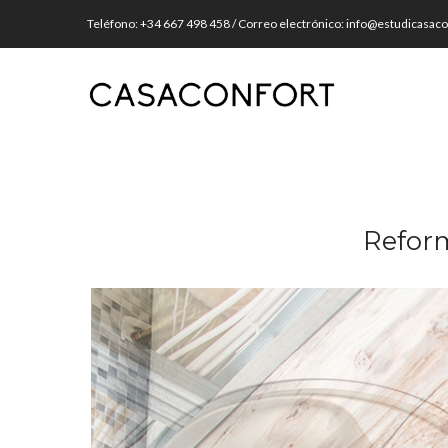
Teléfono: +34 667 498 458 / Correo electrónico: info@estudicasac
Reform