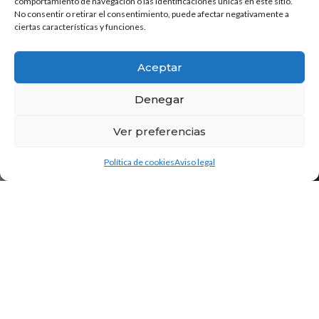
comportamiento de navegación o las identificaciones únicas en este sitio.
No consentir o retirar el consentimiento, puede afectar negativamente a
ciertas características y funciones.
Aceptar
Denegar
Ver preferencias
1
¿Necesitas ayuda?
Política de cookies
Aviso legal
Tu estudio de Proyectos, Obras y